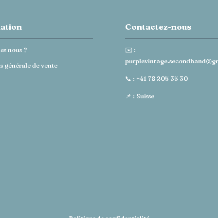
ation
Contactez-nous
es nous ?
✉️ :
purplevintage.secondhand@g
s générale de vente
📞 :
+41 78 205 35 30
📌 : Suisse