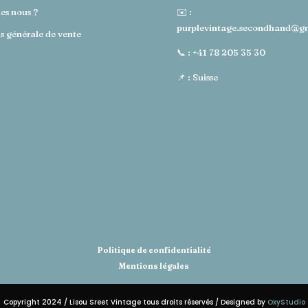
es nous ?
✉️ :
purplevintage.secondhand@g
s générale de vente
📞 :
+41 78 205 35 30
📌 : Suisse
Politique de confidentialité
Mentions légales
Copyright 2024 / Lisou Sreet Vintage tous droits réservés / Designed by
OxyStudio