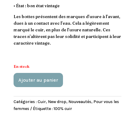
• État : bon état vintage
Les bottes présentent des marques d’usure à l’avant,
dues à un contact avec l’eau. Cela a légèrement
marqué le cuir, en plus de l’usure naturelle. Ces
traces n’altèrent pas leur solidité et participent à leur
caractère vintage.
En stock
A
Ajouter au panier
l
t
e
Catégories :
Cuir
,
New drop
,
Nouveautés
,
Pour vous les
r
femmes
Étiquette :
100% cuir
n
a
t
i