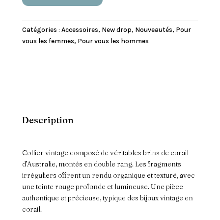
t
e
Catégories :
Accessoires
,
New drop
,
Nouveautés
,
Pour
r
vous les femmes
,
Pour vous les hommes
n
a
t
i
v
e
:
Description
Collier vintage composé de véritables brins de corail
d’Australie, montés en double rang. Les fragments
irréguliers offrent un rendu organique et texturé, avec
une teinte rouge profonde et lumineuse. Une pièce
authentique et précieuse, typique des bijoux vintage en
corail.