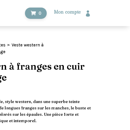
Mon compte

0
tes
➣ Veste western à
age
n à franges en cuir
ge
le, style western, dans une superbe teinte
e longues franges sur les manches, le buste et
olorés sur les épaules. Une pièce forte et
ique et intemporel.