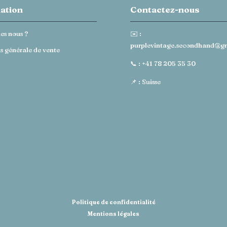
ation
Contactez-nous
es nous ?
✉️ :
purplevintage.secondhand@g
s générale de vente
📞 :
+41 78 205 35 30
📌 : Suisse
Politique de confidentialité
Mentions légales