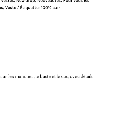
 vestes
,
New drop
,
Nouveautés
,
Pour vous les
es
,
Veste
Étiquette :
100% cuir
ur les manches, le buste et le dos, avec détails