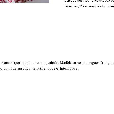
Catégories :
Cuir
,
Manteaux et
r
femmes
,
Pour vous les homm
n
a
t
i
v
e
:
ans une superbe teinte camel patinée. Modèle orné de longues franges s
et iconique, au charme authentique et intemporel.