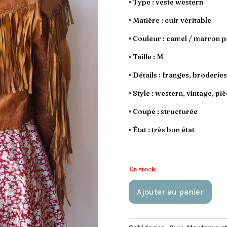
◦ Type : veste western
◦ Matière : cuir véritable
◦ Couleur : camel / marron p
◦ Taille : M
◦ Détails : franges, broderies
◦ Style : western, vintage, pi
◦ Coupe : structurée
◦ État : très bon état
En stock
A
Ajouter au panier
l
t
e