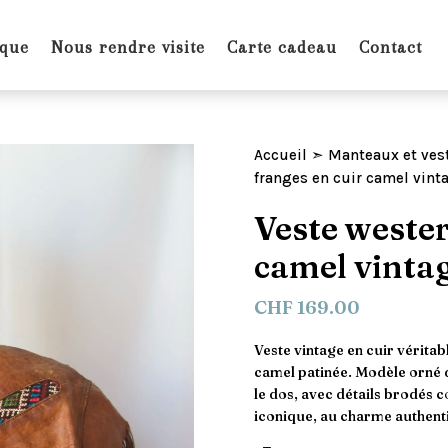
ique
Nous rendre visite
Carte cadeau
Contact
Accueil
➣
Manteaux et ves
franges en cuir camel vint
Veste wester
camel vinta
CHF
169.00
Veste vintage en cuir véritab
camel patinée. Modèle orné d
le dos, avec détails brodés c
iconique, au charme authent